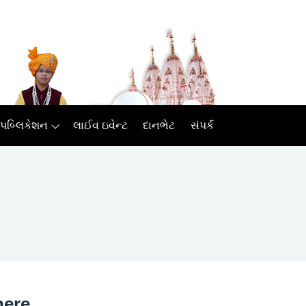
પબ્લિકેશન
લાઈવ ઇવેન્ટ
દાનભેટ
સંપર્ક
here