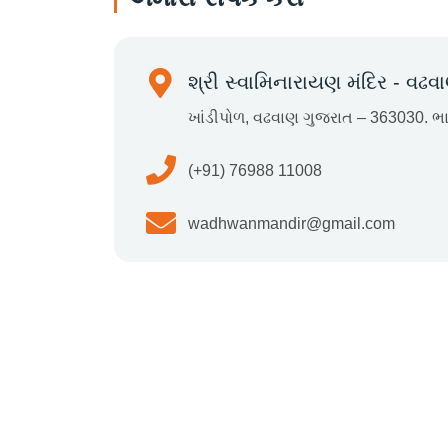
શ્રી સ્વામિનારાયણ મંદિર - વઢવ
ખાંડીપોળ, વઢવાણ ગુજરાત – 363030. ભ
(+91) 76988 11008
wadhwanmandir@gmail.com