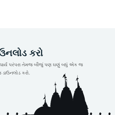
ાઉનલોડ કરો
આચાર્ય પરંપરા તેમજ બીજું પણ ઘણું બધું એક જ
 ડાઉનલોડ કરો.