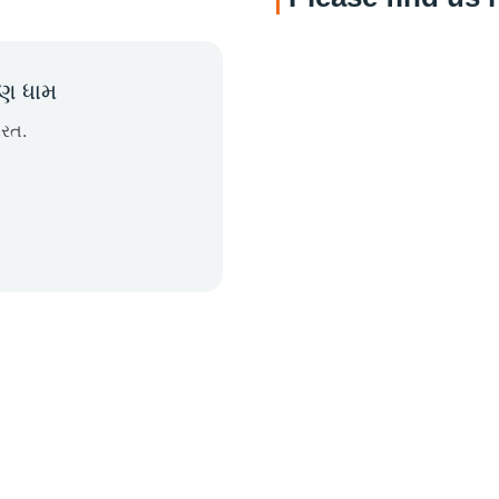
ાણ ધામ
ારત.