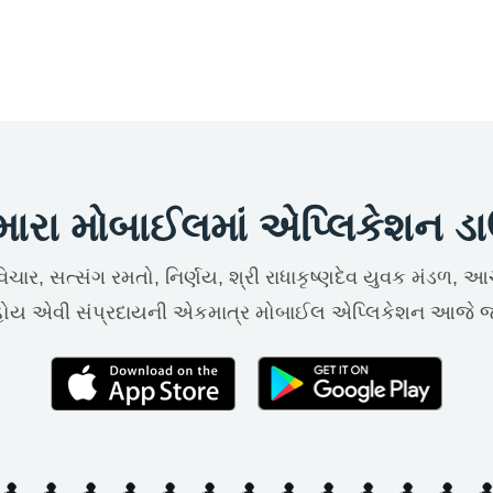
રા મોબાઈલમાં એપ્લિકેશન ડ
ુવિચાર, સત્સંગ રમતો, નિર્ણય, શ્રી રાધાકૃષ્ણદેવ યુવક મંડળ, 
 હોય એવી સંપ્રદાયની એકમાત્ર મોબાઈલ એપ્લિકેશન આજે જ