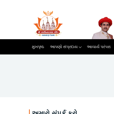
મુખપૃષ્ઠ
આપણો સંપ્રદાય
આચાર્ય પરંપરા
અમારો સંપર્ક કરો