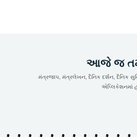
આજે જ તમા
મંત્રજાપ, મંત્રલેખન, દૈનિક દર્શન, દૈનિક સ
એપ્લિકેશનમાં