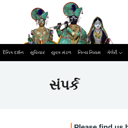
દૈનિક દર્શન
સુવિચાર
યુવક મંડળ
નિત્ય નિયમ
ગેલેરી
સંપર્ક
Please find us 