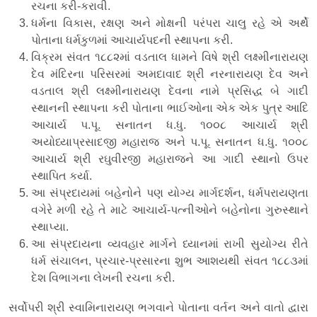
રચના કરી-કરાવી.
ધર્મના વિકાસ, રક્ષણ અને મોક્ષની પરંપરા ચાલુ રહે એ અર્થે
પોતાના ધર્મકુળમાં આચાર્યપદની સ્થાપના કરી.
વિક્રમ સંવત ૧૮૮૨માં વડતાલ ધામને વિષે શ્રી લક્ષ્મીનારાયણ
દેવ મંદિરના પરિસરમાં અમદાવાદ શ્રી નરનારાયણ દેવ અને
વડતાલ શ્રી લક્ષ્મીનારાયણ દેવના નામે પ્રસિદ્ધ બે ગાદી
સ્થાનની સ્થાપના કરી પોતાના ભાઈઓના એક એક પુત્ર આદિ
આચાર્ય પ.પૂ. સનાતન ધ.ધુ. ૧૦૦૮ આચાર્ય શ્રી
અયોધ્યાપ્રસાદજી મહારાજ અને પ.પૂ. સનાતન ધ.ધુ. ૧૦૦૮
આચાર્ય શ્રી રઘુવીરજી મહારાજને આ ગાદી સ્થાનો ઉપર
સ્થાપિત કર્યા.
આ સંપ્રદાયમાં બહેનોને પણ યોગ્ય માર્ગદર્શન, ધર્મપરાયણતા
વગેરે મળી રહે તે માટે આચાર્ય-પત્નીઓને બહેનોના ગુરુસ્થાને
સ્થાપ્યા.
આ સંપ્રદાયના વ્યવહાર માર્ગને ધ્યાનમાં રાખી સુયોગ્ય રીતે
ધર્મ સંચાલન, પ્રચાર-પ્રસારના શુભ આશયથી સંવત ૧૮૮૩માં
દેશ વિભાગના લેખની રચના કરી.
સર્વોપરી શ્રી સ્વામિનારાયણ ભગવાને પોતાના વર્તન અને વાતો દ્વારા