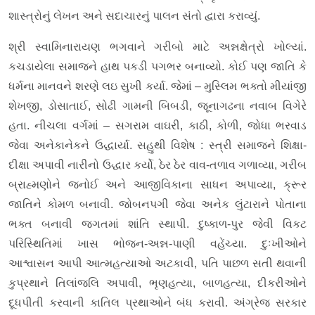
શાસ્ત્રોનું લેખન અને સદાચારનું પાલન સંતો દ્વારા કરાવ્યું.
શ્રી સ્વામિનારાયણ ભગવાને ગરીબો માટે અન્નક્ષેત્રો ખોલ્યાં.
કચડાયેલા સમાજને હાથ પકડી પગભર બનાવ્યો. કોઈ પણ જાતિ કે
ધર્મના માનવને શરણે લઇ સુખી કર્યા. જેમાં – મુસ્લિમ ભક્તો મીયાંજી
શેખજી, ડોસાતાઈ, સોઢી ગામની બિબડી, જૂનાગઢના નવાબ વિગેરે
હતા. નીચલા વર્ગમાં – સગરામ વાઘરી, કાઠી, કોળી, જોધા ભરવાડ
જેવા અનેકાનેકને ઉદ્ધાર્યા. સહુથી વિશેષ : સ્ત્રી સમાજને શિક્ષા-
દીક્ષા અપાવી નારીનો ઉદ્ધાર કર્યો, ઠેર ઠેર વાવ-તળાવ ગળાવ્યા, ગરીબ
બ્રાહ્મણોને જનોઈ અને આજીવિકાના સાધન અપાવ્યા, ક્રૂર
જાતિને કોમળ બનાવી. જોબનપગી જેવા અનેક લુંટારાને પોતાના
ભક્ત બનાવી જગતમાં શાંતિ સ્થાપી. દુષ્કાળ-પુર જેવી વિકટ
પરિસ્થિતિમાં ખાસ ભોજન-અન્ન-પાણી વહેંચ્યા. દુઃખીઓને
આશ્વાસન આપી આત્મહત્યાઓ અટકાવી, પતિ પાછળ સતી થવાની
કુપ્રથાને તિલાંજલિ અપાવી, ભૃણહત્યા, બાળહત્યા, દીકરીઓને
દૂધપીતી કરવાની કાતિલ પ્રથાઓને બંધ કરાવી. અંગ્રેજ સરકાર