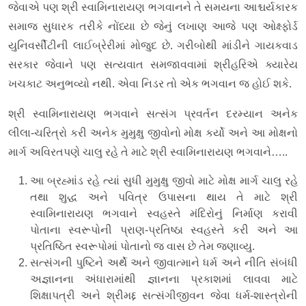
જેવાએ પણ શ્રી સ્વામિનારાયણ ભગવાનને તે સમયના આશ્ચર્યકારક
સમાજ સુધારક તરીકે નોંધ્યા છે જેનું લખાણ આજે પણ ઓક્ષ્ફોર્ડ
યુનિવર્સીટીની લાઈબ્રેરીમાં મોજુદ છે. ગરીબોથી માંડીને ગાયકવાડ
સરકાર જેવાને પણ સત્યવાત સમજાવવામાં શ્રીહરિએ ક્યારેય
ખચકાટ અનુભવ્યો નથી. એવા નિડર તો એક ભગવાન જ હોઈ શકે.
શ્રી સ્વામિનારાયણ ભગવાને સત્સંગ પ્રવર્તન દરમ્યાન અનેક
લીલા-ચરિત્રો કરી અનેક મુમુક્ષુ જીવોનો મોક્ષ કર્યો અને આ મોક્ષનો
માર્ગ અવિરતપણે ચાલુ રહે તે માટે શ્રી સ્વામિનારાયણ ભગવાને…..
આ બ્રહ્માંડ રહે ત્યાં સુધી મુમુક્ષુ જીવો માટે મોક્ષ માર્ગ ચાલુ રહે
તથા શુદ્ધ અને પવિત્ર ઉપાસના થાય તે માટે શ્રી
સ્વામિનારાયણ ભગવાને સ્વહસ્તે મંદિરોનું નિર્માણ કરાવી
પોતાના સ્વરૂપોની પ્રાણ-પ્રતિષ્ઠા સ્વહસ્તે કરી અને આ
પ્રતિષ્ઠિત સ્વરૂપોમાં પોતાનો જ વાસ છે તેમ જણાવ્યુ.
સત્સંગની પુષ્ટિને અર્થે અને જીવાત્માને ધર્મ અને નીતિ સંબંધી
અજ્ઞાનના અંધારામાંથી જ્ઞાનના પ્રકાશમાં લાવવા માટે
શિક્ષાપત્રી અને શ્રીમદ્દ સત્સંગીજીવન જેવા ધર્મ-શાસ્ત્રોની