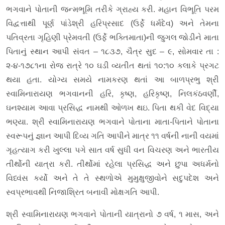
ભગવાને પોતાની જન્મભૂમિ તરીકે ગ્રાહ્ય કરી. મહાન વિભૂતિ પરમ
વિદ્વત્તાથી પૂર્ણ પાંડેશ્રી હરિપ્રસાદ (ઉર્ફે ધર્મદેવ) અને તેમના
પતિવ્રતા ગૃહિણી પ્રેમવતી (ઉર્ફે ભક્તિમાતા)ની જુગલ જોડીને માતા
પિતાનું સ્થાન આપી સંવત – ૧૮૩૭, ચૈત્ર સુદ – ૯, સોમવાર તા :
૨-૪-૧૭૮૧ના રોજ રાત્રે ૧૦ ઘડી વ્યતીત થતાં ૧૦:૧૦ કલાકે પ્રગટ
થયા હતા. યોગ્ય સમયે નામકરણ થતાં આ બાળપ્રભુ શ્રી
સ્વામિનારાયણ ભગવાનની હરિ, કૃષ્ણ, હરિકૃષ્ણ, નિલકંઠવર્ણી,
ઘનશ્યામ આવા પ્રસિદ્ધ નામથી ઓળખ થઇ. પિતા થકી વેદ વિદ્યા
ભણ્યા. શ્રી સ્વામિનારાયણ ભગવાને પોતાના માતા-પિતાને પોતાના
સ્વરૂપનું જ્ઞાન આપી દિવ્ય ગતિ આપીને માત્ર ૧૧ વર્ષની નાની વયમાં
ગૃહત્યાગ કરી ખુલ્લા પગે સાત વર્ષ સુધી વન વિચરણ અને ભારતીય
તીર્થોની યાત્રા કરી. તીર્થોમાં રહેલા પ્રસિદ્ધ અને છુપા અધર્મનો
વિધ્વંસ કર્યો અને તે તે સ્થળોએ મુમુક્ષુજીવોને સદુપદેશ અને
સ્વપ્રભાવથી નિજાશ્રિત બનાવી મોક્ષગતિ આપી.
શ્રી સ્વામિનારાયણ ભગવાને પોતાની યાત્રાનો ૭ વર્ષ, ૧ માસ, અને