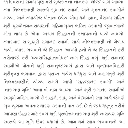
૧૧ દિવસનો સમય પૂર્ણ કરી ગુજરાતના નાનકડા ‘લોજ’ ગામે આવ્યા.
ત્યાં નિલકંઠવર્ણી સ્વરૂપે સુખાનંદ સ્વામી અને મુક્તાનંદ સ્વામીને
મળ્યા. અને ત્યાંથીજ પોતાના ધ્યેય એવા ધર્મ, જ્ઞાન, વૈરાગ્ય સહિત
શ્રી પુરુષોત્તમનારાયણની મહિમાયુક્ત ભક્તિ કરવાથી જીવાત્માનો
મોક્ષ થાય છે એવા અચળ સિદ્ધાંતની સ્થાપનાનો પાયો નાખ્યો.
ત્યારબાદ સ.ગુ.શ્રી રામાનંદ સ્વામી સાથે નીલકંઠવર્ણી નો મેળાપ
થયો. વ્યાસ ભગવાને જે સિદ્ધાંત આપ્યો હતો તે જ સિદ્ધાંતને ફરી
તરોતાજો કરી ‘વ્યાસસિદ્ધાંતબોધક’ નામ સિદ્ધ કર્યું. શ્રી રામાનંદ
સ્વામીએ પોતાને શ્રી રામાનુજાચાર્ય દ્વારા અને વૃન્દાવનવિહારી
શ્રીકૃષ્ણ ભગવાન દ્વારા પ્રાપ્ત થયેલ ધર્મધુરા અને મહામંત્રો શ્રી
નિલકંઠવર્ણીને યોગ્ય સમયે આપી ‘સહજાનંદ સ્વામી’ અને
‘નારાયણ મુનિ’ આવા બે નામ આપ્યા. અને શ્રી રામાનંદ સ્વામીએ
સ્વમુખે મહિમા ગાયો કે સદ્ધર્મ, સાધુ અને વેદધર્મની રક્ષા અર્થે જેમણે
યુગ યુગમાં અવતાર ધારણ કરવાની વાત કરી છે તે જ ધર્મપુત્ર તરીકે
આપણા ઉદ્ધાર માટે સ્વયં શ્રી પુરુષોત્તમનારાયણ શ્રી નારાયણ મુનિ
સ્વરૂપે આ ભૂમિ ઉપર પધાર્યા છે. આમ ધર્મ રક્ષક ભગવાનનો આ