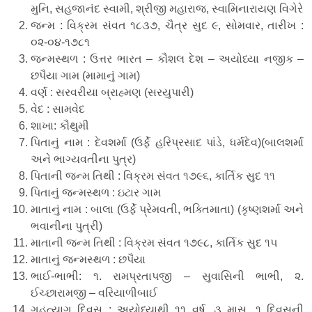
મુનિ, સહજાનંદ સ્વામી, શ્રીજી મહારાજ, સ્વામિનારાયણ વિગેરે
જન્મ : વિક્રમ સંવત ૧૮૩૭, ચૈત્ર સુદ ૯, સોમવાર, તારીખ :
૦૨-૦૪-૧૭૮૧
જન્મસ્થળ : ઉત્તર ભારત – કૌશલ દેશ – અયોધ્યા નજીક –
છપૈયા ગામ (મામાનું ગામ)
વર્ણ : સરવરીયા બ્રાહ્મણ (સરયુપારી)
વેદ : સામવેદ
શાખા: કૌથુમી
પિતાનું નામ : દેવશર્મા (ઉર્ફે હરિપ્રસાદ પાંડે, ધર્મદેવ)(બાલશર્મા
અને ભાગ્યવતીના પુત્ર)
પિતાની જન્મ તિથી : વિક્રમ સંવત ૧૭૯૬, કાર્તિક સુદ ૧૧
પિતાનું જન્મસ્થળ : ઇટાર ગામ
માતાનું નામ : બાલા (ઉર્ફે પ્રેમવતી, ભક્તિમાતા) (કૃષ્ણશર્મા અને
ભવાનીના પુત્રી)
માતાની જન્મ તિથી : વિક્રમ સંવત ૧૭૯૮, કાર્તિક સુદ ૧૫
માતાનું જન્મસ્થળ : છપૈયા
ભાઈ-ભાભી: ૧. રામપ્રતાપજી – સુવાસિની ભાભી, ૨.
ઈચ્છારામજી – વરિયાળીબાઈ
ગૃહત્યાગ દિવસ : અયોધ્યાથી ૧૧ વર્ષ, ૩ માસ, ૧ દિવસની