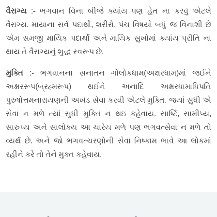
વૈરાગ્ય
:- ભગવાન વિના બીજે ક્યાંય પણ હેત ના કરવું એટલે
વૈરાગ્ય. માયાના સર્વ પદાર્થો, શરીરો, પંચ વિષયો બધું જ વિનાશી છે
એમ સમજી માયિક પદાર્થો અને માયિક સુખોમાં ક્યાંય પ્રીતિ ના
થાય તે વૈરાગ્યનું શુદ્ધ સ્વરૂપ છે.
મુક્તિ
:- ભગવાનના સનાતન ગોલોકધામ(અક્ષરધામ)માં જઈને
અક્ષરરૂપ(બ્રહ્મરૂપ) થઈને અનાદિ અક્ષરધામાધિપતિ
પુરુષોત્તમનારાયણની અખંડ સેવા કરવી એટલે મુક્તિ. જ્યાં સુધી એ
સેવા ન મળે ત્યાં સુધી મુક્તિ ન થઇ કહેવાય. સાર્ષ્ટિ, સામીપ્ય,
સારુપ્ય અને સાલોક્ય આ ચારેય મળે પણ ભગવત્સેવા ન મળે તો
વ્યર્થ છે. અને જો ભગવત્ચરણોની સેવા નિષ્કામ ભાવે આ લોકમાં
રહીને કરે તો તેને મુક્ત કહેવાય.