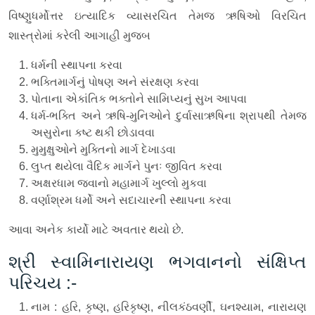
વિષ્ણુધર્મોત્તર ઇત્યાદિક વ્યાસરચિત તેમજ ઋષિઓ વિરચિત
શાસ્ત્રોમાં કરેલી આગાહી મુજબ
ધર્મની સ્થાપના કરવા
ભક્તિમાર્ગનું પોષણ અને સંરક્ષણ કરવા
પોતાના એકાંતિક ભક્તોને સામિપ્યનું સુખ આપવા
ધર્મ-ભક્તિ અને ઋષિ-મુનિઓને દુર્વાસાઋષિના શ્રાપથી તેમજ
અસુરોના કષ્ટ થકી છોડાવવા
મુમુક્ષુઓને મુક્તિનો માર્ગ દેખાડવા
લુપ્ત થયેલા વૈદિક માર્ગને પુનઃ જીવિત કરવા
અક્ષરધામ જવાનો મહામાર્ગ ખુલ્લો મુકવા
વર્ણાશ્રમ ધર્મો અને સદાચારની સ્થાપના કરવા
આવા અનેક કાર્યો માટે અવતાર થયો છે.
શ્રી સ્વામિનારાયણ ભગવાનનો સંક્ષિપ્ત
પરિચય :-
નામ : હરિ, કૃષ્ણ, હરિકૃષ્ણ, નીલકંઠવર્ણી, ઘનશ્યામ, નારાયણ