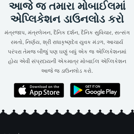
આજે જ તમારા મોબાઈલમાં
એપ્લિકેશન ડાઉનલોડ કરો
મંત્રજાપ, મંત્રલેખન, દૈનિક દર્શન, દૈનિક સુવિચાર, સત્સંગ
રમતો, નિર્ણય, શ્રી રાધાકૃષ્ણદેવ યુવક મંડળ, આચાર્ય
પરંપરા તેમજ બીજું પણ ઘણું બધું એક જ એપ્લિકેશનમાં
હોય એવી સંપ્રદાયની એકમાત્ર મોબાઈલ એપ્લિકેશન
આજે જ ડાઉનલોડ કરો.