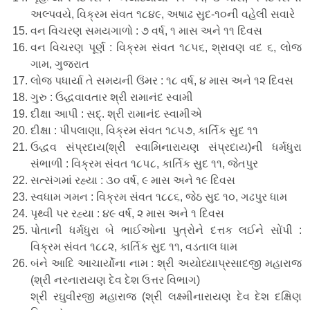
અલ્પવયે, વિક્રમ સંવત ૧૮૪૯, અષાઢ સુદ-૧૦ની વહેલી સવારે
વન વિચરણ સમયગાળો : ૭ વર્ષ, ૧ માસ અને ૧૧ દિવસ
વન વિચરણ પૂર્ણ : વિક્રમ સંવત ૧૮૫૬, શ્રાવણ વદ ૬, લોજ
ગામ, ગુજરાત
લોજ પધાર્યા તે સમયની ઉંમર : ૧૮ વર્ષ, ૪ માસ અને ૧૨ દિવસ
ગુરુ : ઉદ્ધવાવતાર શ્રી રામાનંદ સ્વામી
દીક્ષા આપી : સદ્. શ્રી રામાનંદ સ્વામીએ
દીક્ષા : પીપલાણા, વિક્રમ સંવત ૧૮૫૭, કાર્તિક સુદ ૧૧
ઉદ્ધવ સંપ્રદાય(શ્રી સ્વામિનારાયણ સંપ્રદાય)ની ધર્મધુરા
સંભાળી : વિક્રમ સંવત ૧૮૫૮, કાર્તિક સુદ ૧૧, જેતપુર
સત્સંગમાં રહ્યા : ૩૦ વર્ષ, ૯ માસ અને ૧૯ દિવસ
સ્વધામ ગમન : વિક્રમ સંવત ૧૮૮૬, જેઠ સુદ ૧૦, ગઢપુર ધામ
પૃથ્વી પર રહ્યા : ૪૯ વર્ષ, ૨ માસ અને ૧ દિવસ
પોતાની ધર્મધુરા બે ભાઈઓના પુત્રોને દત્તક લઈને સોંપી :
વિક્રમ સંવત ૧૮૮૨, કાર્તિક સુદ ૧૧, વડતાલ ધામ
બંને આદિ આચાર્યોના નામ : શ્રી અયોધ્યાપ્રસાદજી મહારાજ
(શ્રી નરનારાયણ દેવ દેશ ઉત્તર વિભાગ)
શ્રી રઘુવીરજી મહારાજ (શ્રી લક્ષ્મીનારાયણ દેવ દેશ દક્ષિણ