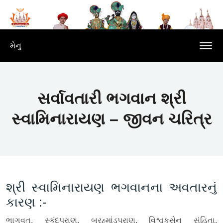
મેનુ
સર્વાવતારી ભગવાન શ્રી
સ્વામિનારાયણ – જીવન ચરિત્ર
શ્રી સ્વામિનારાયણ ભગવાનના અવતારનું
કારણ :-
ભાગવત, સ્કંદપુરાણ, બ્રહ્માંડપુરાણ, વિશ્વકસેન સંહિતા,