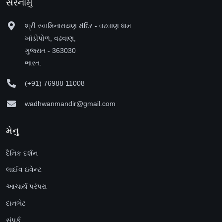
સરનામું
શ્રી સ્વામિનારાયણ મંદિર - વઢવાણ ધામ
ખાંડીપોળ, વઢવાણ,
ગુજરાત - 363030
ભારત.
(+91) 76988 11008
wadhwanmandir@gmail.com
મેનુ
દૈનિક દર્શન
લાઈવ ઇવેન્ટ
આચાર્ય પરંપરા
દાનભેટ
સંપર્ક