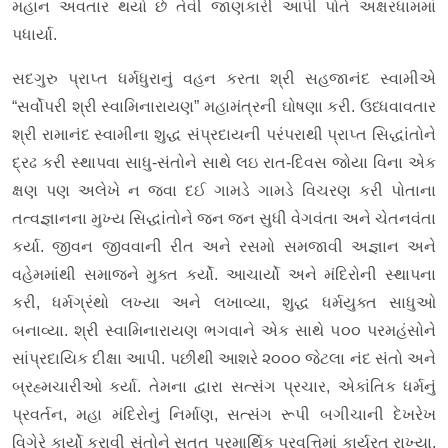
મહાન અવતાર થયો છે તેવી જાણકારી આપી પોતે અક્ષરધામમાં
પધાર્યા.
સદગુરુ પ્રાપ્ત ધર્મધુરાનું વહન કરતા શ્રી સહજાનંદ સ્વામીએ
“સર્વોપરી શ્રી સ્વામિનારાયણ” મહામંત્રની ઘોષણા કરી. ઉધ્ધવાવતાર
શ્રી રામાનંદ સ્વામીના શુદ્ધ સંપ્રદાયની પરંપરાથી પ્રાપ્ત સિદ્ધાંતોને
દ્રઢ કરી સ્થાપવા સાધુ-સંતોને સાથે લઇ રાત-દિવસ જોયા વિના એક
ક્ષણ પણ અલેખે ન જવા દઈ ગામડે ગામડે વિચરણ કરી પોતાના
તત્વજ્ઞાનના મુખ્ય સિદ્ધાંતોને જન જન સુધી વેગવંતા અને ચેતનવંતા
કર્યા. જીવન જીવવાની રીત અને રસમો સમજાવી અજ્ઞાન અને
વહેમમાંથી સમાજને મુક્ત કર્યો. આચાર્યો અને મંદિરોની સ્થાપના
કરી, ધર્મગ્રંથો લખ્યા અને લખાવ્યા, શુદ્ધ ધર્મયુક્ત સાધુઓ
બનાવ્યા. શ્રી સ્વામિનારાયણ ભગવાને એક સાથે ૫૦૦ પરમહંસોને
સાંપ્રદાયિક દીક્ષા આપી. પછીથી આશરે ૨૦૦૦ જેટલા નંદ સંતો અને
બ્રહ્મચારીઓ કર્યા. તેમના દ્વારા સત્સંગ પ્રચાર, એકાંતિક ધર્મનું
પ્રવર્તન, મહા મંદિરોનું નિર્માણ, સત્સંગ રૂપી બગીચાની દેખરેખ
વિગેરે કાર્યો કરાવી સંતોને સતત પરમાર્થિક પ્રવૃત્તિમાં કાર્યરત રાખ્યા.