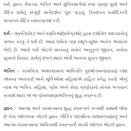
ધર્મ, જ્ઞાન, વૈરાગ્ય, ભક્તિ અને મુક્તિમાર્ગમાં નવા પ્રાણ પૂર્યા અને
વૈદિક ધર્મનું સંપૂર્ણ માર્ગદર્શન પૂરું પાડ્યું. ઉપરોક્ત ધર્માદિકની
સનાતન વૈદિક વ્યાખ્યાઓ કરી.
ધર્મ
:- શ્રુતિ(વેદ) અને સ્મૃતિઓ(ધર્મગ્રંથો) દ્વારા દર્શાવેલ સદાચારોનું
પાલન કરવું તે ધર્મ છે. આવા ધર્મના પણ સ્થૂળ-સુક્ષ્મ અનેક અવાંતર
ભેદો છે. આવો ધર્મ એટલે માનવનું સર્વને અનુકુળ જીવન, સર્વના
સુખનો વિચાર, સર્વનું મંગળ થાય એવી ભાવના યુક્ત જીવન.
ભક્તિ
:- પરમપિતા અક્ષરધામના અધિપતિ પુરુષોત્તમનારાયણ તથા
એમના અવતારો અને મૂર્તિઓમાં મહિમાએ સહિત સ્નેહ કરવો એનું
નામ જ ભક્તિ. મહિમા, પ્રેમ અને સેવા ત્રણેયનો સંગમ ભગવાન
સંગાથે થાય એ જ પ્રેમલક્ષણાભક્તિનું શુદ્ધ સ્વરૂપ છે.
જ્ઞાન
:- આત્મા અને પરમાત્માના શુદ્ધ સ્વરૂપને તત્વથી યથાર્થ જેવા
છે તેવા ઓળખવા એટલે જ્ઞાન. લૌકિક પદાર્થોના નાશવંતપણાનું અને
આત્મા-પરમાત્માના અવિનાશી સ્વરૂપની સાચી ઓળખ એટલે જ્ઞાન.