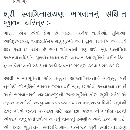
વિભાગ)
શ્રી સ્વામિનારાયણ ભગવાનનું સંક્ષિપ્ત
જીવન ચરિત્ર :-
ભારત એક એવો દેશ છે જ્યાં અનેક ઋષિઓ, મુનિઓ,
આર્ષદ્રષ્ટાઓ, આધ્યાત્મિક મહાપુરુષો અને યુગ પ્રવર્તક અવતારો
થઇ ગયા છે, થાય છે અને ભવિષ્યમાં પણ થશે. ખુદ પરમપિતા
અક્ષરધામાધિપતિ પુરુષોત્તમનારાયણ વારંવાર આ ભૂમિને ધર્મ-ભક્તિ-
જ્ઞાન-વૈરાગ્યની સ્થાપના અર્થે અવતાર ગ્રહણ કરવા પસંદ કરે છે.
આવી ભારતભૂમિના એક મહાન આધ્યાત્મિકતાને સંગ્રહ કરી
યુગોથી જે ભૂમિને સમગ્ર જગત વંદી રહ્યું છે એવી અયોધ્યા નગરી
અને ભગવાનશ્રી રામચંદ્રજીની જન્મભૂમિને કોણ ભૂલી શકે? એ
મહાન નગરીથી નજીકમાં જ જ્યાં દશરથ મહારાજા વિગેરે રઘુવંશી
રાજાઓએ જગત કલ્યાણ માટે મહાયજ્ઞો કરેલા એ મખોડા ઘાટની
એકદમ નજીકમાં છપૈયા નામનું નાનકડું રમણીય અને દિવ્ય ગામ છે.
એ દિવ્ય ભૂમિકાને સર્વશક્તિમાન પરમેશ્વર શ્રી સ્વામિનારાયણ