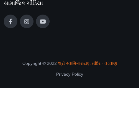
સામાજિક મીડિયા
Copyright © 2022
શ્રી સ્વામિનારાયણ મંદિર - વઢવાણ
Privacy Policy