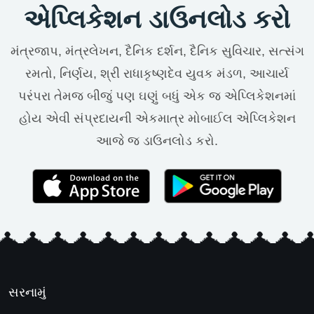
એપ્લિકેશન ડાઉનલોડ કરો
મંત્રજાપ, મંત્રલેખન, દૈનિક દર્શન, દૈનિક સુવિચાર, સત્સંગ
રમતો, નિર્ણય, શ્રી રાધાકૃષ્ણદેવ યુવક મંડળ, આચાર્ય
પરંપરા તેમજ બીજું પણ ઘણું બધું એક જ એપ્લિકેશનમાં
હોય એવી સંપ્રદાયની એકમાત્ર મોબાઈલ એપ્લિકેશન
આજે જ ડાઉનલોડ કરો.
સરનામું