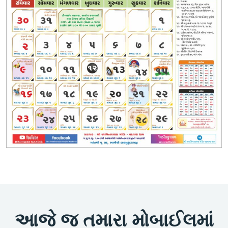
આજે જ તમારા મોબાઈલમાં