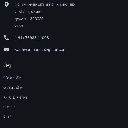
શ્રી સ્વામિનારાયણ મંદિર - વઢવાણ ધામ
ખાંડીપોળ, વઢવાણ,
ગુજરાત - 363030
ભારત.
(+91) 76988 11008
wadhwanmandir@gmail.com
મેનુ
દૈનિક દર્શન
લાઈવ ઇવેન્ટ
આચાર્ય પરંપરા
દાનભેટ
સંપર્ક