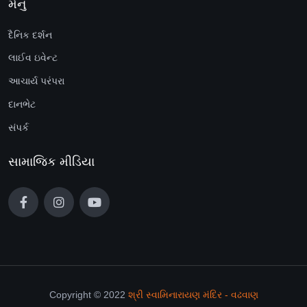
મેનુ
દૈનિક દર્શન
લાઈવ ઇવેન્ટ
આચાર્ય પરંપરા
દાનભેટ
સંપર્ક
સામાજિક મીડિયા
Copyright © 2022
શ્રી સ્વામિનારાયણ મંદિર - વઢવાણ