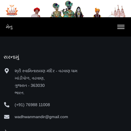
મેનુ
સરનામું
શ્રી સ્વામિનારાયણ મંદિર - વઢવાણ ધામ
ખાંડીપોળ, વઢવાણ,
ગુજરાત - 363030
ભારત.
(+91) 76988 11008
wadhwanmandir@gmail.com