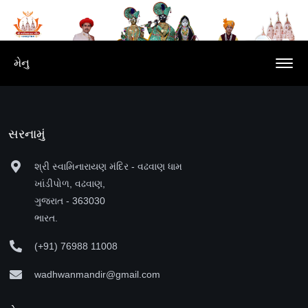
મેનુ
સરનામું
શ્રી સ્વામિનારાયણ મંદિર - વઢવાણ ધામ
ખાંડીપોળ, વઢવાણ,
ગુજરાત - 363030
ભારત.
(+91) 76988 11008
wadhwanmandir@gmail.com