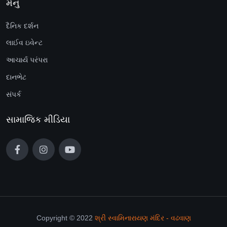
મેનુ
દૈનિક દર્શન
લાઈવ ઇવેન્ટ
આચાર્ય પરંપરા
દાનભેટ
સંપર્ક
સામાજિક મીડિયા
Copyright © 2022
શ્રી સ્વામિનારાયણ મંદિર - વઢવાણ